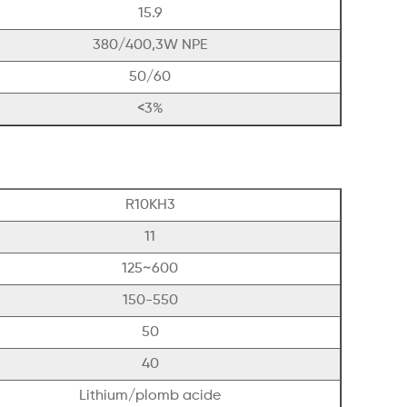
15.9
380/400,3W NPE
50/60
<3%
R10KH3
11
125~600
150-550
50
40
Lithium/plomb acide