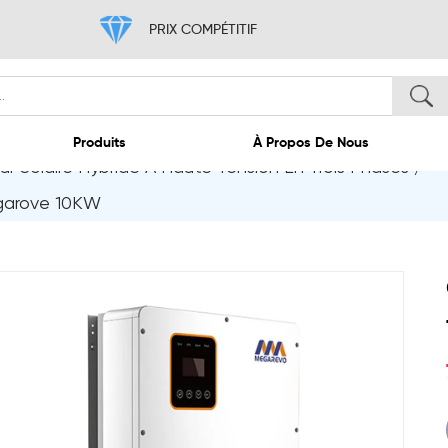
PRIX COMPÉTITIF
r Solaire Hybride À Haute Tension En Trois Phases
/
ccueil
Produits
À 
egarove 10KW