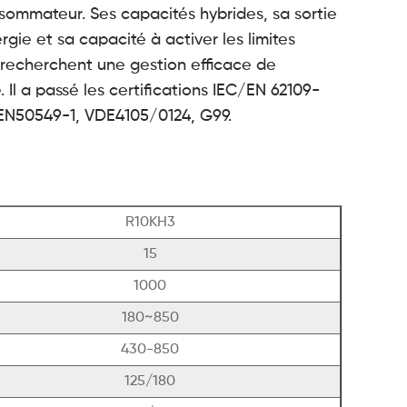
nsommateur. Ses capacités hybrides, sa sortie
gie et sa capacité à activer les limites
i recherchent une gestion efficace de
Il a passé les certifications IEC/EN 62109-
 EN50549-1, VDE4105/0124, G99.
R10KH3
15
1000
180~850
430-850
125/180