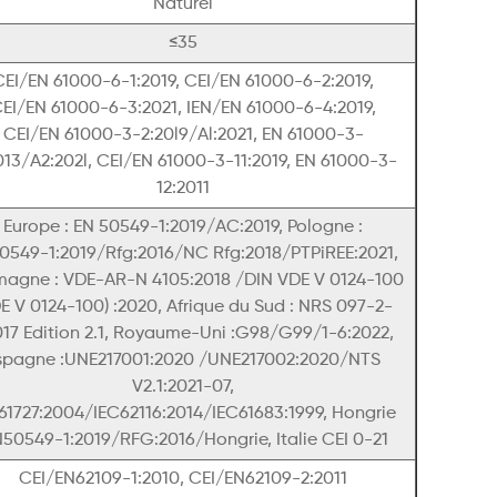
Naturel
≤35
CEI/EN 61000-6-1:2019, CEI/EN 61000-6-2:2019,
EI/EN 61000-6-3:2021, IEN/EN 61000-6-4:2019,
CEI/EN 61000-3-2:20l9/Al:2021, EN 61000-3-
013/A2:202l, CEI/EN 61000-3-11:2019, EN 61000-3-
12:2011
Europe : EN 50549-1:2019/AC:2019, Pologne :
0549-1:2019/Rfg:2016/NC Rfg:2018/PTPiREE:2021,
magne : VDE-AR-N 4105:2018 /DIN VDE V 0124-100
E V 0124-100) :2020, Afrique du Sud : NRS 097-2-
017 Edition 2.1, Royaume-Uni :G98/G99/1-6:2022,
spagne :UNE217001:2020 /UNE217002:2020/NTS
V2.1:2021-07,
61727:2004/IEC62116:2014/IEC61683:1999, Hongrie
N50549-1:2019/RFG:2016/Hongrie, Italie CEI 0-21
CEI/EN62109-1:2010, CEI/EN62109-2:2011