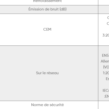
Refroidissement
Émission de bruit (dB)
C
CEM
3:2
EN5
Alle
(VD
Sur le réseau
1:2
E
IEC
:E
Norme de sécurité