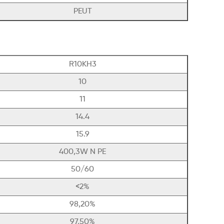
PEUT
R10KH3
10
11
14.4
15.9
400,3W N PE
50/60
<2%
98,20%
97,50%