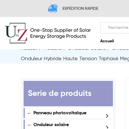
EXPÉDITION RAPIDE
Accueil
/
Produits
/
Onduleur Solaire
/
Onduleu
A
Onduleur Hybride Haute Tension Triphasé M
Serie de produits
Panneau photovoltaïque
Onduleur solaire