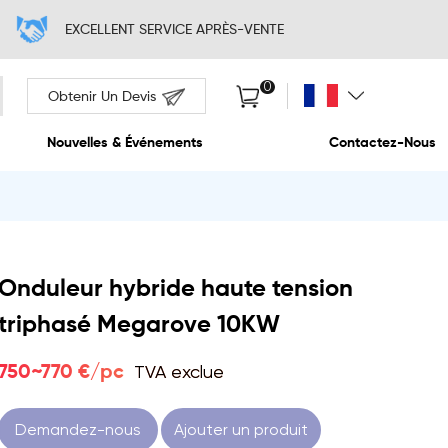
EXCELLENT SERVI
Obtenir Un Devis
Propos De Nous
Nouvelles & Événem
Onduleur hybride haute tension
triphasé Megarove 10KW
TVA exclue
750~770 €/pc
Demandez-nous
Ajouter un produit