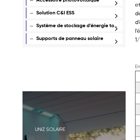
Accessoire photovoltaïque
e
Solution C&I ESS
d
d
Système de stockage d'énergie tout-en-un
l
Supports de panneau solaire
1
En
UNIZ SOLAIRE