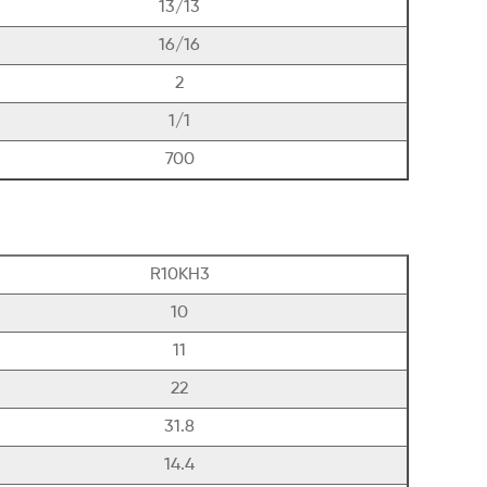
13/13
16/16
2
1/1
700
R10KH3
10
11
22
31.8
14.4