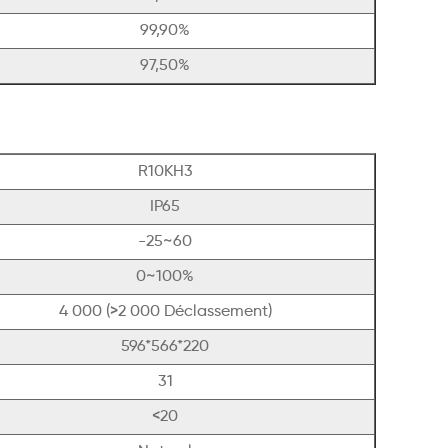
99,90%
97,50%
R10KH3
IP65
-25~60
0~100%
4 000 (>2 000 Déclassement)
596*566*220
31
<20