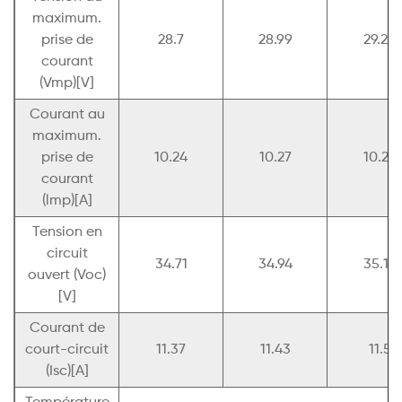
maximum.
prise de
28.7
28.99
29.29
courant
(Vmp)[V]
Courant au
maximum.
prise de
10.24
10.27
10.29
courant
(lmp)[A]
Tension en
circuit
34.71
34.94
35.14
ouvert (Voc)
[V]
Courant de
court-circuit
11.37
11.43
11.5
(Isc)[A]