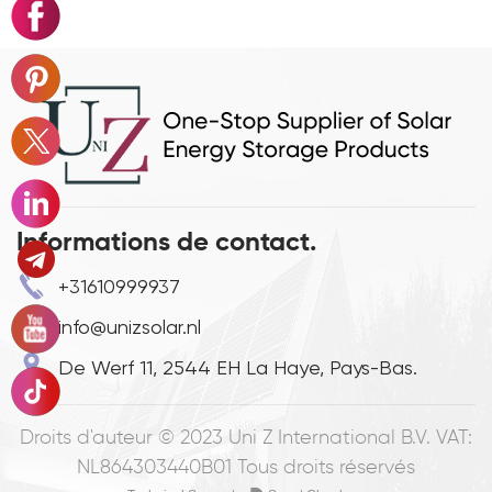
Informations de contact.
+31610999937
info@unizsolar.nl
De Werf 11, 2544 EH La Haye, Pays-Bas.
Droits d'auteur © 2023
Uni Z International B.V. VAT:
NL864303440B01
Tous droits réservés