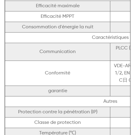
Efficacité maximale
Efficacité MPPT
Consommation d'énergie la nuit
Caractéristiques
PLCC (co
Communication
VDE-AR-N
Conformité
1/2, EN5
C日 0-2
garantie
Autres
Protection contre la pénétration (IP)
Classe de protection
Température (℃)