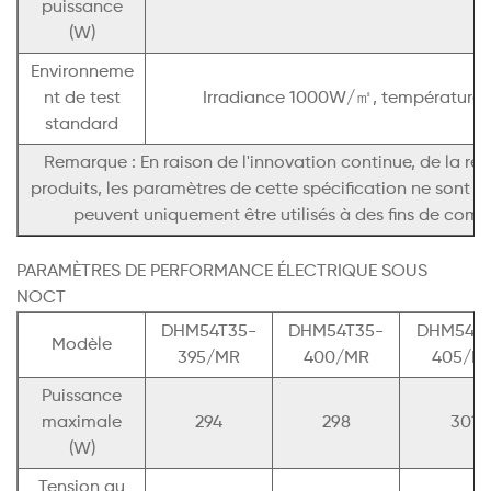
puissance
(W)
Environneme
nt de test
Irradiance 1000W/㎡, température de
standard
Remarque : En raison de l'innovation continue, de la re
produits, les paramètres de cette spécification ne sont
peuvent uniquement être utilisés à des fins de compa
PARAMÈTRES DE PERFORMANCE ÉLECTRIQUE SOUS
NOCT
DHM54T35-
DHM54T35-
DHM54T3
Modèle
395/MR
400/MR
405/M
Puissance
maximale
294
298
301
(W)
Tension au