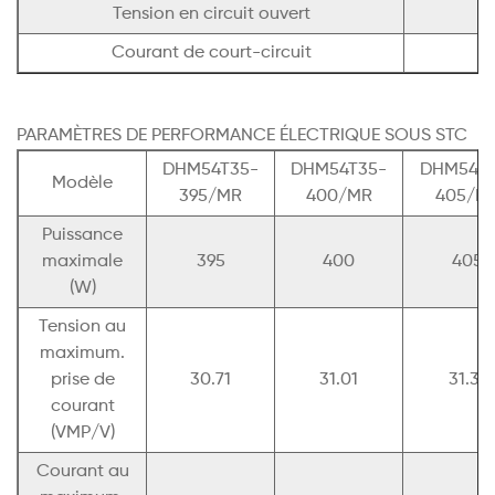
Tension en circuit ouvert
Courant de court-circuit
PARAMÈTRES DE PERFORMANCE ÉLECTRIQUE SOUS STC
DHM54T35-
DHM54T35-
DHM54T3
Modèle
395/MR
400/MR
405/M
Puissance
maximale
395
400
405
(W)
Tension au
maximum.
prise de
30.71
31.01
31.31
courant
(VMP/V)
Courant au