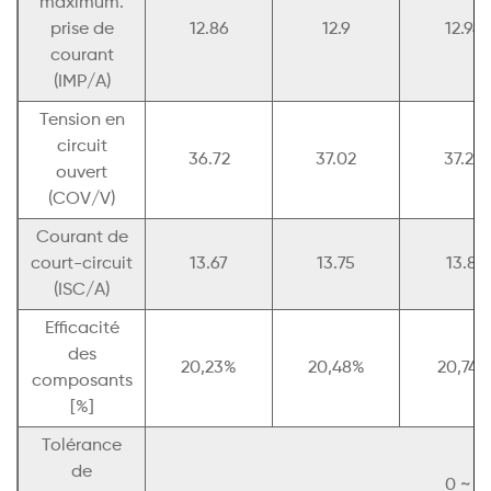
maximum.
prise de
12.86
12.9
12.94
courant
(IMP/A)
Tension en
circuit
36.72
37.02
37.24
ouvert
(COV/V)
Courant de
court-circuit
13.67
13.75
13.81
(ISC/A)
Efficacité
des
20,23%
20,48%
20,74%
composants
[%]
Tolérance
de
0 ~ 5