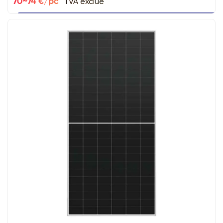
TVA exclue
70~74 €/pc