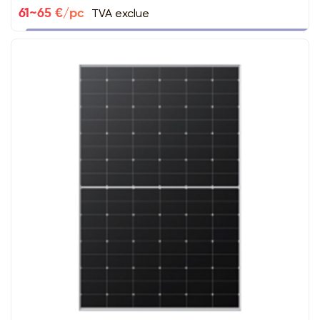
TVA exclue
61~65 €/pc