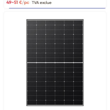
TVA exclue
49~51 €/pc