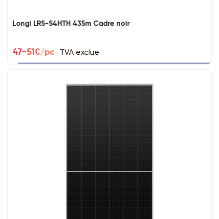
Longi LR5-54HTH 435m Cadre noir
TVA exclue
47~51€/pc