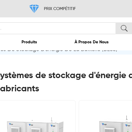
PRIX COMPÉTITIF
es De Stockage D'énergie De La Batterie (BESS)
ccueil
Produits
À 
ystèmes de stockage d'énergie d
abricants