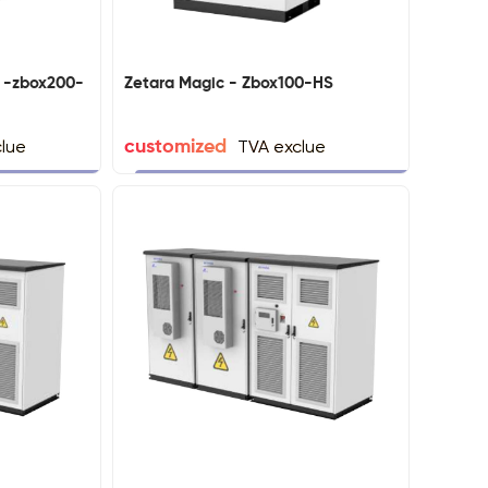
c -zbox200-
Zetara Magic - Zbox100-HS
clue
TVA exclue
customized