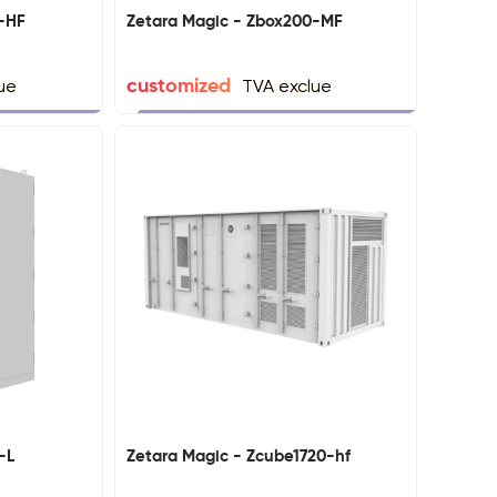
0-HF
Zetara Magic - Zbox200-MF
ue
TVA exclue
customized
-L
Zetara Magic - Zcube1720-hf