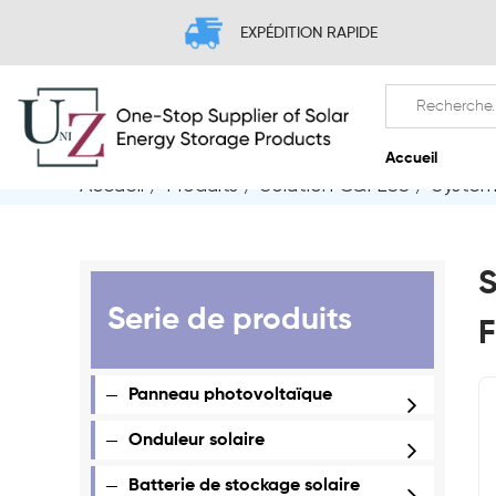
EXPÉDITION RAPIDE
Accueil
/
Produits
/
Solution C&I ESS
/
Systèm
A
S
Serie de produits
F
Panneau photovoltaïque
Onduleur solaire
Batterie de stockage solaire