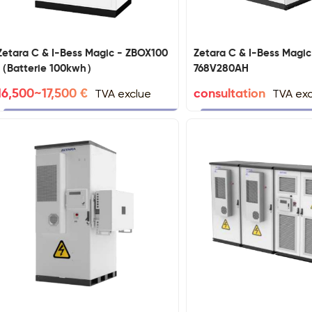
Zetara C & I-Bess Magic - ZBOX100
Zetara C & I-Bess Magi
（Batterie 100kwh）
768V280AH
TVA exclue
TVA ex
16,500~17,500 €
consultation