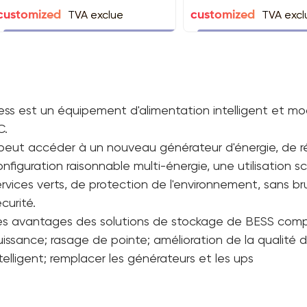
TVA exclue
TVA excl
customized
customized
ess est un équipement d'alimentation intelligent et modu
C.
l peut accéder à un nouveau générateur d'énergie, de ré
nfiguration raisonnable multi-énergie, une utilisation sci
rvices verts, de protection de l'environnement, sans bru
curité.
es avantages des solutions de stockage de BESS com
uissance; rasage de pointe; amélioration de la qualité
telligent; remplacer les générateurs et les ups