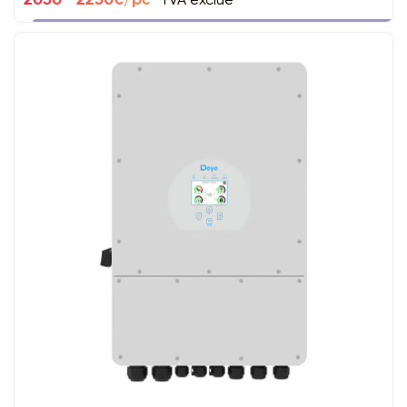
2050 ~2250€/pc