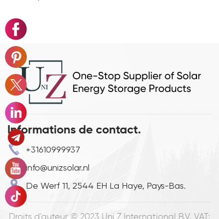
Informations de contact.
+31610999937
info@unizsolar.nl
De Werf 11, 2544 EH La Haye, Pays-Bas.
Droits d'auteur © 2023
Uni Z International B.V. VAT: