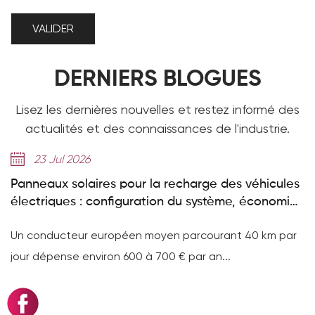
DERNIERS BLOGUES
Lisez les dernières nouvelles et restez informé des
actualités et des connaissances de l'industrie.
6
14 Jul 2026
ires pour la recharge des véhicules
Cellules 314 Ah
 configuration du système, économies
Deye GE-F atte
nécessaires
 européen moyen parcourant 40 km par
Arrivée des cell
viron 600 à 700 € par an...
série Deye GE-F a