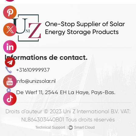
Informations de contact.
+31610999937
info@unizsolar.nl
De Werf 11, 2544 EH La Haye, Pays-Bas.
Droits d'auteur © 2023
Uni Z International B.V. VAT:
NL864303440B01
Tous droits réservés
Technical Support ：
Smart Cloud