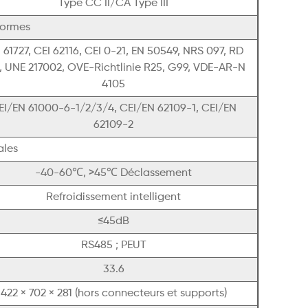
Type CC II/CA Type III
normes
 61727, CEI 62116, CEI 0-21, EN 50549, NRS 097, RD
, UNE 217002, OVE-Richtlinie R25, G99, VDE-AR-N
4105
EI/EN 61000-6-1/2/3/4, CEI/EN 62109-1, CEI/EN
62109-2
ales
-40-60℃, >45℃ Déclassement
Refroidissement intelligent
≤45dB
RS485 ; PEUT
33.6
422 × 702 × 281 (hors connecteurs et supports)