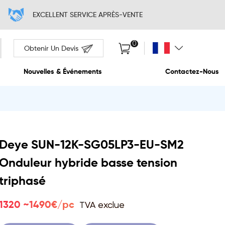
EXCELLENT SERVI
Obtenir Un Devis
Propos De Nous
Nouvelles & Événem
Deye SUN-12K-SG05LP3-EU-SM2
Onduleur hybride basse tension
triphasé
TVA exclue
1320 ~1490€/pc