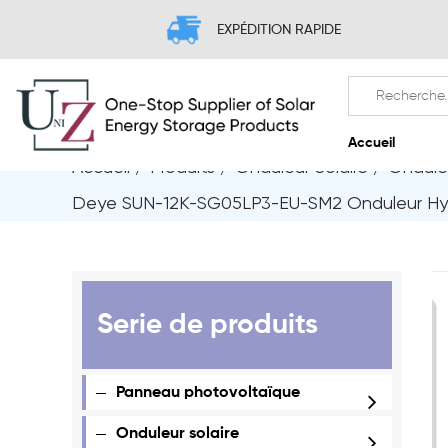
EXPÉDITION RAPIDE
Accueil
/
Produits
/
Onduleur Solaire
/
Onduleu
A
Deye SUN-12K-SG05LP3-EU-SM2 Onduleur Hybr
Serie de produits
Panneau photovoltaïque
Onduleur solaire