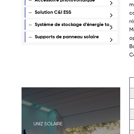
Accessoire photovoltaïque
m
Solution C&I ESS
c
r
Système de stockage d'énergie tout-en-un
M
Supports de panneau solaire
o
B
C
UNIZ SOLAIRE