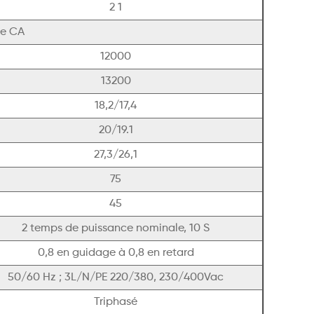
2 1
ie CA
12000
13200
18,2/17,4
20/19.1
27,3/26,1
75
45
2 temps de puissance nominale, 10 S
0,8 en guidage à 0,8 en retard
50/60 Hz ; 3L/N/PE 220/380, 230/400Vac
Triphasé