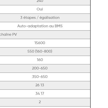
240
Oui
3 étapes / égalisation
Auto-adaptation au BMS
chaîne PV
15600
550 (160-800)
160
200-650
350-650
26 13
34 17
2