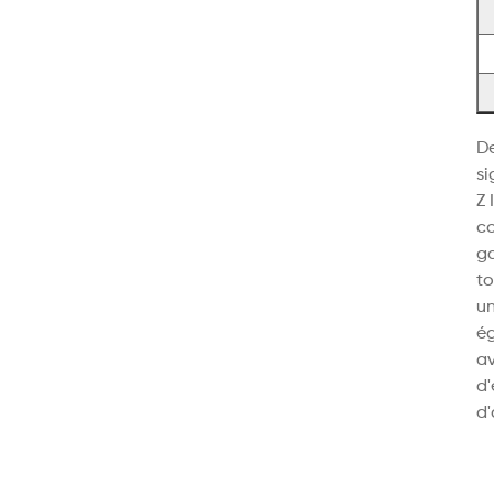
De
si
Z 
co
ga
to
un
ég
av
d'
d'