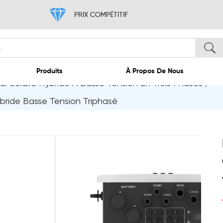
PRIX COMPÉTITIF
r Solaire Hybride À Basse Tension En Trois Phases
/
ccueil
Produits
À 
ide Basse Tension Triphasé