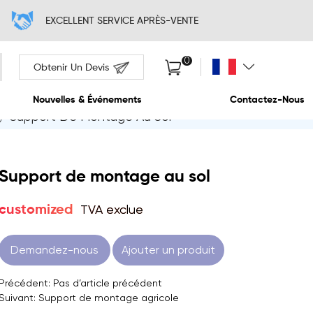
EXCELLENT SERVI
Obtenir Un Devis
/
Support De Montage Au Sol
Propos De Nous
Nouvelles & Événem
Support de montage au sol
TVA exclue
customized
Demandez-nous
Ajouter un produit
Précédent: Pas d’article précédent
Suivant: Support de montage agricole