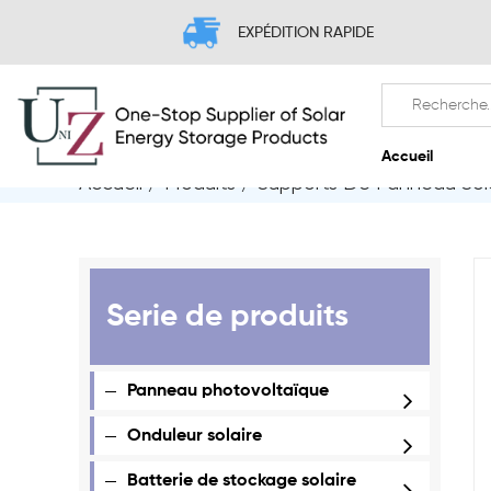
EXPÉDITION RAPIDE
Accueil
/
Produits
/
Supports De Panneau Sola
A
Serie de produits
Panneau photovoltaïque
Onduleur solaire
Batterie de stockage solaire