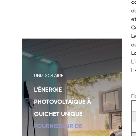
c
d
et
C
L
qu
L
L'
Il
UNIZ SOLAIRE
L'ÉNERGIE
Fi
PHOTOVOLTAÏQUE À
GUICHET UNIQUE
FOURNISSEUR DE