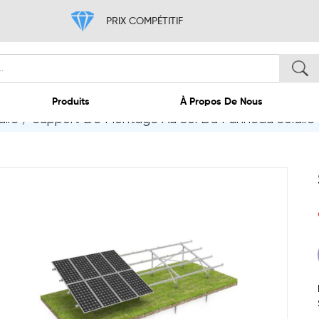
PRIX COMPÉTITIF
ire
/
Support De Montage Au Sol Du Panneau Solaire
ccueil
Produits
À 