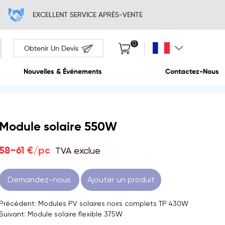
EXCELLENT SERVI
Obtenir Un Devis
Propos De Nous
Nouvelles & Événem
Module solaire 550W
TVA exclue
58~61 €/pc
Demandez-nous
Ajouter un produit
Précédent: Modules PV solaires noirs complets TP 430W
Suivant: Module solaire flexible 375W