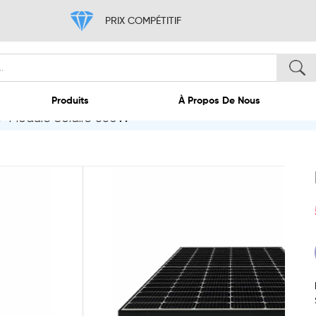
PRIX COMPÉTITIF
/
Module Solaire 550W
ccueil
Produits
À 