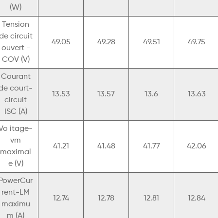
(W)
Tension
de circuit
49.05
49.28
49.51
49.75
ouvert -
COV (V)
Courant
de court-
13.53
13.57
13.6
13.63
circuit
ISC (A)
Vo itage-
vm
41.21
41.48
41.77
42.06
maximal
e (V)
PowerCur
rent-LM
12.74
12.78
12.81
12.84
maximu
m (A)