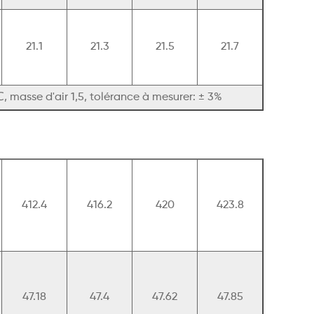
21.1
21.3
21.5
21.7
, masse d'air 1,5, tolérance à mesurer: ± 3%
412.4
416.2
420
423.8
47.18
47.4
47.62
47.85