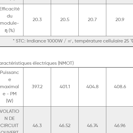
Efficacité
du
20.3
20.5
20.7
20.9
module-
η
(%)
* STC: Irrdiance 1000W / ㎡, température cellulaire 25 ℃
ractéristiques électriques (NMOT)
Puissanc
e
maximal
397.2
401.1
404.8
408.6
e - PM
(W)
VOLATIO
N DE
CIRCUIT
46.3
46.52
46.74
46.96