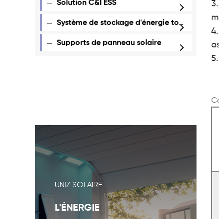
Solution C&I ESS
3
m
Système de stockage d'énergie tout-en-un
4
Supports de panneau solaire
a
5
Ca
UNIZ SOLAIRE
L'ÉNERGIE