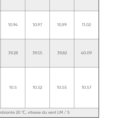
10.94
10.97
10,99
11.02
39.28
39.55
39,82
40.09
10.5
10.52
10.55
10.57
iante 20 ℃, vitesse du vent LM / S