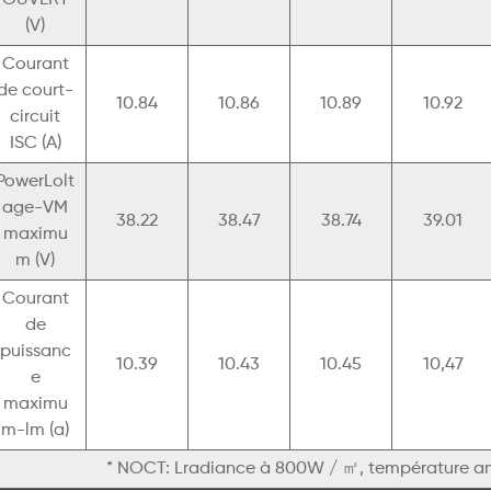
OUVERT
(V)
Courant
de court-
10.84
10.86
10.89
10.92
circuit
ISC (A)
PowerLolt
age-VM
38.22
38.47
38.74
39.01
maximu
m (V)
Courant
de
puissanc
10.39
10.43
10.45
10,47
e
maximu
m-lm (a)
* NOCT: Lradiance à 800W / ㎡, température amb