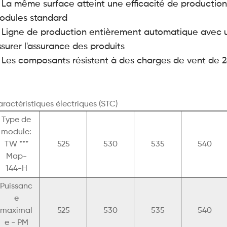
. La même surface atteint une efficacité de production
odules standard
. Ligne de production entièrement automatique avec u
ssurer l'assurance des produits
. Les composants résistent à des charges de vent de
ractéristiques électriques (STC)
Type de
module:
TW ***
525
530
535
540
Map-
144-H
Puissanc
e
maximal
525
530
535
540
e - PM