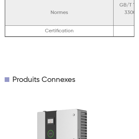
GB/T 184
Normes
33008
Certification
R
Produits Connexes