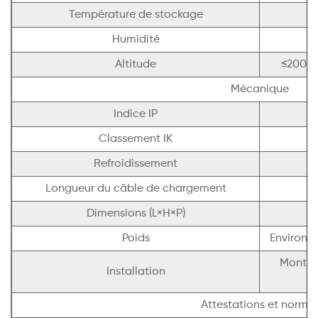
Température de stockage
Humidité
5
Altitude
≤2000m
Mécanique
Indice IP
Classement IK
Refroidissement
Longueur du câble de chargement
Dimensions (L×H×P)
Poids
Environ. 
Montag
Installation
Attestations et norme