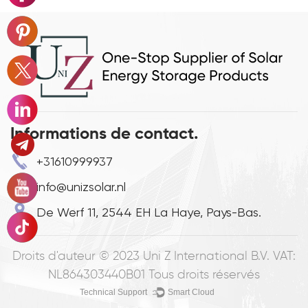
Informations de contact.
+31610999937
info@unizsolar.nl
De Werf 11, 2544 EH La Haye, Pays-Bas.
Droits d'auteur © 2023
Uni Z International B.V. VAT:
NL864303440B01
Tous droits réservés
Technical Support ：
Smart Cloud