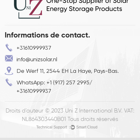
Informations de contact.
+31610999937
info@unizsolar.nl
De Werf 11, 2544 EH La Haye, Pays-Bas.
WhatsApp: +1 (917) 257 2995/
+31610999937
Droits d'auteur © 2023
Uni Z International B.V. VAT:
NL864303440B01
Tous droits réservés
Technical Support ：
Smart Cloud